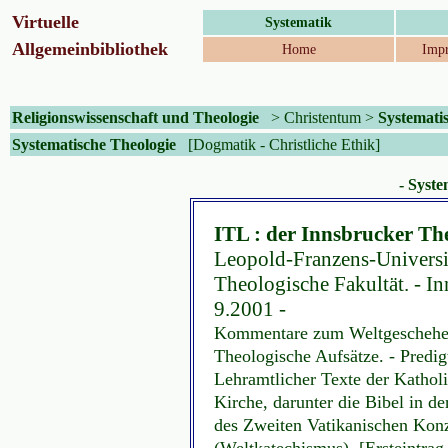
Virtuelle
Systematik
Allgemeinbibliothek
Home
Impr
Religionswissenschaft und Theologie
>
Christentum
>
Systemati
Systematische Theologie
[Dogmatik -
Christliche Ethik]
- Syste
ITL : der Innsbrucker Th
Leopold-Franzens-Universit
Theologische Fakultät. - I
9.2001 -
Kommentare zum Weltgeschehen
Theologische Aufsätze. - Predig
Lehramtlicher Texte der Katholi
Kirche, darunter die Bibel in d
des Zweiten Vatikanischen Konz
(Weltkatechismus). [Ersteintra