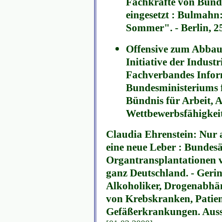
Fachkräfte von Bund
eingesetzt : Bulmahn
Sommer". - Berlin, 2
Offensive zum Abbau 
Initiative der Indust
Fachverbandes Infor
Bundesministeriums 
Bündnis für Arbeit, 
Wettbewerbsfähigkeit
Claudia Ehrenstein: Nur
eine neue Leber : Bundesä
Organtransplantationen vo
ganz Deutschland. - Geri
Alkoholiker, Drogenabhä
von Krebskranken, Patien
Gefäßerkrankungen. Aussc